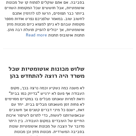
בסביבה. אם אתם שוקלים לפתוח קו של מכונות
אוטומטיות, אבל חוששים שכל המקומות השווים
ביותר כבר תפוסים, הרשו לנו להזמין אתכם
לחשוב שוב. במאמר שלפניכם נפרט אודות מספר
מקומות שבהם לא ניתן למצוא כיום מכונות מזון
אוטומטיות, אך יכולים להפיק תועלת רבה מהן.
תחנות אוטובוס תחנות
Read more
שלוש מכונות אוטומטיות שכל
משרד היה רוצה להתחדש בהן
לא משנה כמה נשקיע וכמה נרצה בכך, מקום
העבודה אף פעם לא ירגיש "בדיוק כמו בבית"
וזאת למרות שאנחנו מבלים בו במקרים מסוימים
לא פחות זמן משאנחנו מבלים בבית. יחד עם
זאת, ישנם כל מיני דברים קטנים אך חשובים
שבאפשרותנו לעשות, כדי לתרום לשיפור איכות
החיים של העובדים במקום העבודה. בין היתר
מדובר על הצבה של מכונות אוטומטיות שונות
בסביבה המשרדית. מכונות מזון וכן מכונות