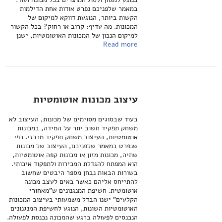
במאמר שלפניכם נפרט אודות אחת הדילמות
הקשות ביותר, הנוגעת דווקא למיקום של
המכונות. מה עדיף: קרוב או רחוק? בכל הקשור
למיקום הנכון של המכונות האוטומטיות, ישנן
Read more
עיצוב מכונות אוטומטיות
בעוד שבסוגים מסוימים של מכונות, העיצוב לא
משחק תפקיד חשוב יתר על המידה, במכונות
אוטומטיות, העיצוב משחק תפקיד מרכזי. כפי
שנפרט במאמר שלפניכם, העיצוב של מכונות
שתיה, מכונות מזון או מכונות קפה אוטומטיות,
הוא המפתח להגדלת המכירות ולתפקוד איכותי.
בשורות הבאות נבחן מספר היבטים שחשוב
להתייחס אליהם כאשר באים לעצב מכונה
אוטומטית. חשיפת המנגנונים ש"מאחורי
הקלעים" ישנו הבדל משמעותי בעיצוב המכונות
האוטומטיות השונות, הנוגע לחשיפת המנגנונים
הנכנסים לפעולה ברגע שהמכונה נכנסת לפעולה.