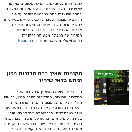
לתאר אותן כמעניינות, אם לא משונות. במאמר
שלפניכם נחשוף אתכם לכמה מהמכונות המשונות
ביותר הפועלות כיום במקומות שונים על פני
הגלובוס. מכונה לממכר סרטנים טריים בסין ניתן
למצוא מכונות אוטומטיות המציעות סרטנים
טריים. הטמפרטורה הנמוכה השוררת בחלל
הקירור של המכונה מבטיחה ללקוחות
הפוטנציאליים שהסרטנים
Read more
מקומות שאין בהם מכונות מזון
אין תגובות
וממש כדאי שיהיו
סדר היום העמוס המאפיין את אורח החיים
המודרני, הריצות, הסידורים וחוסר הזמן, כל אלו
העלו את קרנן של מכונות המזון האוטומטיות
בעשורים האחרונים. אם בעבר הן היו כמעט עוף
מוזר במחוזותינו, הרי שהיום ניתן למצוא אותן
בלא מעט מיקומים, בדגש על תחנות רכבת, בתי
חולים ומקומות נוספים שבהם הפעילות מתקיימת
מסביב לשעון ולא תמיד ישנה קפיטריה פעילה