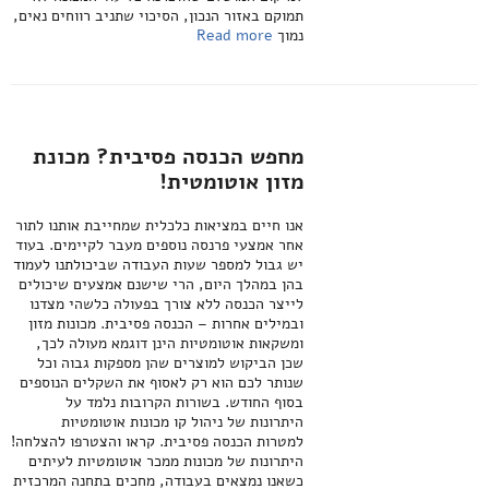
תמוקם באזור הנכון, הסיכוי שתניב רווחים נאים,
נמוך
Read more
מחפש הכנסה פסיבית? מכונת
מזון אוטומטית!
אנו חיים במציאות כלכלית שמחייבת אותנו לתור
אחר אמצעי פרנסה נוספים מעבר לקיימים. בעוד
יש גבול למספר שעות העבודה שביכולתנו לעמוד
בהן במהלך היום, הרי שישנם אמצעים שיכולים
לייצר הכנסה ללא צורך בפעולה כלשהי מצדנו
ובמילים אחרות – הכנסה פסיבית. מכונות מזון
ומשקאות אוטומטיות הינן דוגמא מעולה לכך,
שכן הביקוש למוצרים שהן מספקות גבוה וכל
שנותר לכם הוא רק לאסוף את השקלים הנוספים
בסוף החודש. בשורות הקרובות נלמד על
היתרונות של ניהול קו מכונות אוטומטיות
למטרות הכנסה פסיבית. קראו והצטרפו להצלחה!
היתרונות של מכונות ממכר אוטומטיות לעיתים
כשאנו נמצאים בעבודה, מחכים בתחנה המרכזית