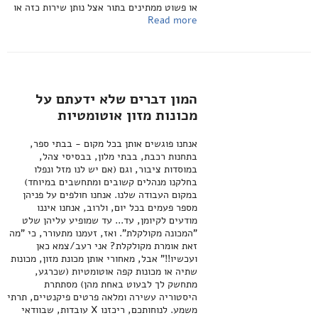
או פשוט ממתינים בתור אצל נותן שירות כזה או
Read more
המון דברים שלא ידעתם על
מכונות מזון אוטומטיות
אנחנו פוגשים אותן בכל מקום - בבתי ספר,
בתחנות רכבת, בבתי מלון, בבסיסי צהל,
במוסדות ציבור, וגם (אם יש לנו מזל ונפלו
בחלקנו מנהלים קשובים ומתחשבים במיוחד)
במקום העבודה שלנו. אנחנו חולפים על פניהן
מספר פעמים בכל יום, ולרוב, אנחנו איננו
מודעים לקיומן, עד... עד שמופיע עליהן שלט
"המכונה מקולקלת". ואז, זעמנו מתעורר, כי "מה
זאת אומרת מקולקלת? אני רעב/צמא כאן
ועכשיו!!" אבל, מאחורי אותן מכונת מזון, מכונות
שתיה או מכונות קפה אוטומטיות (שכרגע,
מתחשק לך לבעוט באחת מהן) מסתתרת
היסטוריה עשירה ומלאה פרטים פיקנטיים, תרתי
משמע. לנוחותכם, ריכזנו X עובדות, שבוודאי