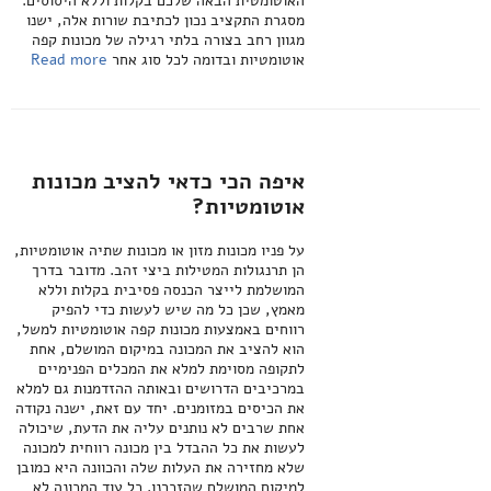
האוטומטית הבאה שלכם בקלות וללא היסוסים.
מסגרת התקציב נכון לכתיבת שורות אלה, ישנו
מגוון רחב בצורה בלתי רגילה של מכונות קפה
אוטומטיות ובדומה לכל סוג אחר
Read more
איפה הכי כדאי להציב מכונות
אוטומטיות?
על פניו מכונות מזון או מכונות שתיה אוטומטיות,
הן תרנגולות המטילות ביצי זהב. מדובר בדרך
המושלמת לייצר הכנסה פסיבית בקלות וללא
מאמץ, שכן כל מה שיש לעשות כדי להפיק
רווחים באמצעות מכונות קפה אוטומטיות למשל,
הוא להציב את המכונה במיקום המושלם, אחת
לתקופה מסוימת למלא את המכלים הפנימיים
במרכיבים הדרושים ובאותה ההזדמנות גם למלא
את הכיסים במזומנים. יחד עם זאת, ישנה נקודה
אחת שרבים לא נותנים עליה את הדעת, שיכולה
לעשות את כל ההבדל בין מכונה רווחית למכונה
שלא מחזירה את העלות שלה והכוונה היא כמובן
למיקום המושלם שהזכרנו. כל עוד המכונה לא