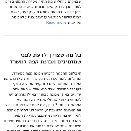
שבמקום להחליט מה תהיה מסגרת התקציב ורק
לאחר מכן לבדוק אילו מכונות קפה אוטומטיות
ניתן לרכוש בהתאם למסגרת שנקבעה, ישנם
רבים שלפני הכול מתעניינים בנוגע למכונות
הקיימות
Read more
כל מה שצריך לדעת לפני
שמזמינים מכונת קפה למשרד
קיבלתם החלטה לרכוש מכונת קפה למשרד,
התחלתם להתרגש וכעת כל שדרוש זה לרכוש את
המכונה החדשה שתכניס קצת אנרגיה ומרץ
לעובדי המשרד. אבל רגע אחד – האם אתם
יודעים באיזו מכונה לבחור ובאילו גורמים יש
להתחשב לפני שמחליטים איזה דגם הוא
המתאים ביותר? ובכן, אם אתם לא רוצים לרכוש
את המכונה הלא נכונה, הרשו לנו להזמין אתכם
להקדיש כמה דקות מזמנכם לקריאת המאמר
שהכנו במיוחד עבורכם, שבו ריכזנו מספר טיפים
חשובים שיסייעו לכם לבחור את המכונה