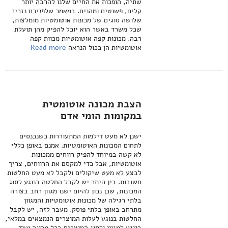
שתיה, הופכות את החיים שלנו להרבה יותר
קלים, פשוטים ומהנים. במאמר שלפניכם נזכיר
שלושה סוגים של מכונות אוטומטיות מומלצות,
שכל משרד באשר הוא יוכל להפיק מהן תועלת
רבה. מכונות קפה אוטומטיות מכוות קפה
אוטומטיות הן ככול הנראה
Read more
הצבת מכונה אוטומטית
במקומות הומי אדם
ישנן לא מעט דילמות המתעוררות כשנכנסים
לתחום המכונות האוטומטיות. אמנם באופן כללי
לא קשה במיוחד להפיק רווחים ממכונות
אוטומטיות, אבל כדי למקסם את הרווחים, צריך
לבצע לא מעט שיקולים ולקבל לא מעט החלטות
חשובות. בין היתר יש לקבל החלטה בנוגע לסוג
המכונות, שכן נכון להיום ישנו מגוון רחב בצורה
בלתי רגילה של מכונות אוטומטיות והמגוון
מתרחב באופן בלתי פוסק. מעבר לזה, יש לקבל
החלטות בנוגע לעלות המוצרים הנמצאים במלאי,
בנוגע למגוון ולסוג המוצרים בכל מכונה ועוד.