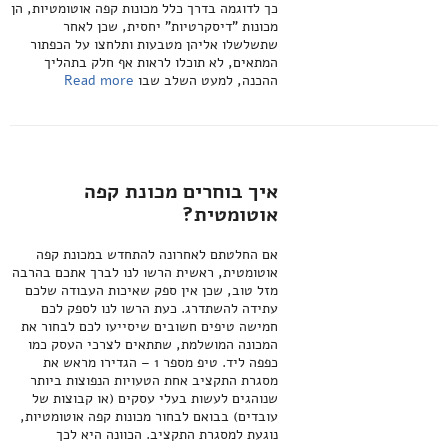
כך לדוגמה בדרך כלל מכונות קפה אוטומטיות, הן
מכונות "דיסקרטיות" יחסית, שכן לאחר
שתשלשלו אליהן מטבעות ותלחצו על הכפתור
המתאים, לא תוכלו לראות אף חלק בתהליך
ההכנה, למעט השלב שבו
Read more
איך בוחרים מכונת קפה
אוטומטית?
אם החלטתם לאחרונה להתחדש במכונת קפה
אוטומטית, ראשית הרשו לנו לברך אתכם בהרבה
מזל טוב, שכן אין ספק שאיכות העבודה שלכם
עתידה להשתדרג. כעת הרשו לנו לספק לכם
חמישה טיפים חשובים שיסייעו לכם לבחור את
המכונה המושלמת, שתתאים לצרכי העסק כמו
כפפה ליד. טיפ מספר 1 – הגדירו מראש את
מסגרת התקציב אחת הטעויות הנפוצות ביותר
שנוהגים לעשות בעלי עסקים (או קבוצות של
עובדים) בבואם לבחור מכונות קפה אוטומטיות,
נוגעת למסגרת התקציב. הכוונה היא לכך