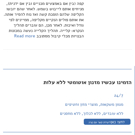
קפה (בין אם באמצעים מכניים ובין אם ידנית),
מניחים אותם לייבוש בשמש. לאחר שהם יובשו
הקליפה שלהם הופכת קשה ואז נוח להסיר אותה.
את אותם פולים הנקיים מקליפה, ממיינים לפי
גודל ואיכות. לאחר מכן, הם עוברים תהליך
הנקרא: קלייה. תהליך הקלייה נעשה במכונות
הבנויות מכלי קיבול מסתובב
Read more
הזמינו עכשיו מזנון אוטומטי ללא עלות
24/7
מגוון משקאות, מוצרי מזון וחטיפים
ללא עובדים, ללא לכלוך, ללא מחסנים
לחצו כאן
ליצירת קשר עם נציג