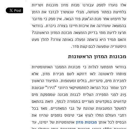
אלו נועדו לספק עבורנו מנות מזון מוכנות וטריות
בלחיצת כפתור פשוטה, מבלי שנצטרך לבזבז את הזמן
על חיפוש אחר מנת הג'אנק פוד הבאה. אין ספק כי מדובר
בהמצאה ששדרגה את איכות חיינו בצורה ניכרת. בוודאי
תרצו לדעת מתי בדיוק הומצאה מכונת המזון הראשונה?
והאם תמיד היא נראתה ופעלה באותה צורה? להלן מעט
היסטוריה שתעשה לכם קצת סדר.
מכונות המזון הראשונות
בוודאי תופתעו לגלות כי מכונות הממכר האוטומטיות
פותחו לראשונה לאו דווקא לשם מכירת מזון, אלא
למכירת מים, סיגריות, בולים ומעטפות. התיעוד הראשון
לכך שמור ככל הנראה למתמטיקאי היווני "הירו" שבשנת
215 לפני הספירה הצליח לבנות מכונה שמספקת מים
קדושים במקדשים מצריים בתמורה לכסף, וזאת בהתאם
למשקל המטבעות שהונח על גבי המאזניים. מאז בכל
רחבי העולם החלו לצוץ אבי טיפוס נוספים שהיוו את
הבסיס לכל אותן
מכונות מזון
אוטומטיות של ימינו, עד