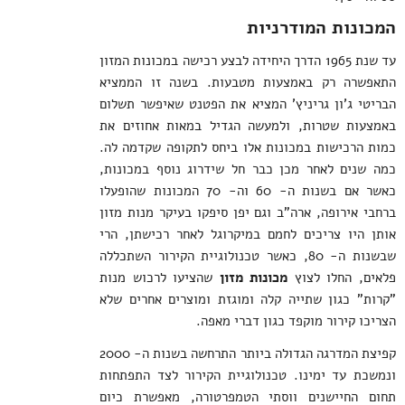
המכונות המודרניות
עד שנת 1965 הדרך היחידה לבצע רכישה במכונות המזון
התאפשרה רק באמצעות מטבעות. בשנה זו הממציא
הבריטי ג'ון גריניץ' המציא את הפטנט שאיפשר תשלום
באמצעות שטרות, ולמעשה הגדיל במאות אחוזים את
כמות הרכישות במכונות אלו ביחס לתקופה שקדמה לה.
כמה שנים לאחר מכן כבר חל שידרוג נוסף במכונות,
כאשר אם בשנות ה- 60 וה- 70 המכונות שהופעלו
ברחבי אירופה, ארה"ב וגם יפן סיפקו בעיקר מנות מזון
אותן היו צריכים לחמם במיקרוגל לאחר רכישתן, הרי
שבשנות ה- 80, כאשר טכנולוגיית הקירור השתכללה
פלאים, החלו לצוץ
מכונות מזון
שהציעו לרכוש מנות
"קרות" כגון שתייה קלה ומוגזת ומוצרים אחרים שלא
הצריכו קירור מוקפד כגון דברי מאפה.
קפיצת המדרגה הגדולה ביותר התרחשה בשנות ה- 2000
ונמשכת עד ימינו. טכנולוגיית הקירור לצד התפתחות
תחום החיישנים ווסתי הטמפרטורה, מאפשרת כיום