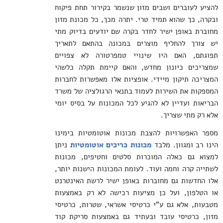
להציע לעוברים ושבים מזון שנשמר בקירור תחת פיקוח
ובקרה, כך שהוא תמיד טרי. יתרה מכך, כל מכונת מזון
מחוברת באופן ישיר לחדר בקרה שם יודעים בדיוק מתי
יש צורך להחליף מוצרים במכונה בהתאם לתאריך
תפוגתם, האם היו שינויי טמפרטורה לא צפויים
שמצריכים כיונון מחדש, והאם קיימת תקלה כלשהי
המצריכה תיקון מיידי. אופציות אלו מאפשרות לחברות
המספקות את השירות לעמוד בתנאי הרגולציה של משרד
הבריאות ועדיין לא להגיע לכל המכונות על בסיס יומי
אלא רק מתי שצריך.
מספר האפשרויות להצבת מכונות אוטומטיות בימינו
הינו רב ומגוון. מלבד
מכונות כריכים אוטומטיות
ניתן
למצוא גם כאלה המוכרות סלטים וחטיפים, מכונות
לשתייה קרה וחמה ועוד. לעומת המכונות הישנות יותר,
אלו החדשות גם מחוברות באופן ישיר לרשת האינטרנט
או הטלפון, ועל כן מציעות רכישה לא רק באמצעות
מטבעות, אלא גם ע"י כרטיסי אשראי, שטרות, כרטיסי
מזון, כרטיסי עובד ובעתיד גם באמצעות סריקת קוד