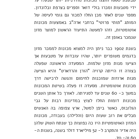
שבשנת 1880 הוצגו מכונות מודרניות יותר שפעלו על
ידי מטבעות ומכרו בולי דואר וספרים בצרפת ובלונדון.
מספר שנים לאחר מכן החלו למכור גם גומי לעיסה של
המותג "תותי פרוטי" ברחבי ארה"ב באמצעות מכונות
אוטומטיות, וזהו למעשה התיעוד הראשון למוצר מזון
שנמכר באופן זה.
בשנת 1902 כבר ניתן היה למצוא מכונות לממכר מזון
בדגמים משופרים יותר, שהיו עובדות על מטבעות אך
הציעו מנות מזון שלמות. המסעדה הראשונה שפעלה
בצורה זו הייתה קרויה "הורן והרדארט" והיא הציעה
מנות ארוזות שמוכנות לחימום והגשה לרכישה דרך
מכונות אוטומטיות. מסעדה זו פעלה בשיטת המכונות
במשך כ- 60 שנים עד לסגירתה. לאורך כל אותן השנים
מכונות דומות החלו לצוץ במדינות רבות על גבי
הגלובוס, כאשר ביפן למשל, ארץ צפופה בה האנשים
מבלים את רוב שעות היום (והלילה) בעבודה, מכונות
המזון האוטומטיות היו כה נפוצות כך שנתח השוק שלהן
היה אדיר והתקרב ל- 52 מיליארד דולר בשנה, בשנות ה-
60 וה- 70.