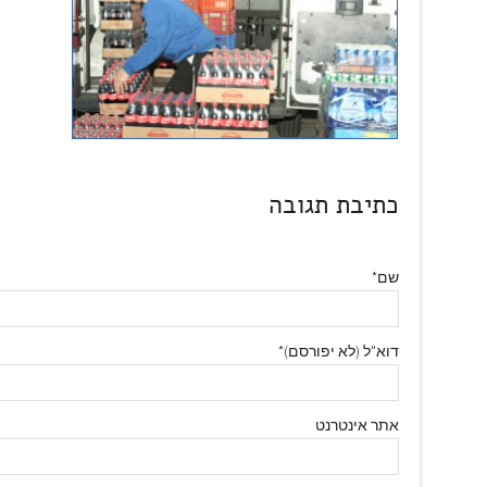
כתיבת תגובה
שם*
דוא"ל (לא יפורסם)*
אתר אינטרנט