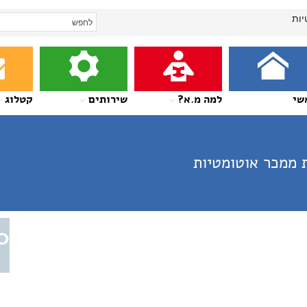
יות
שי
למה מ.א?
שירותים
קטלוג
 ממכר אוטומטיות
0
א