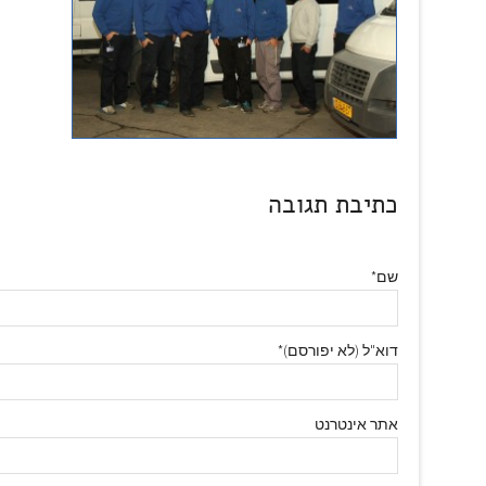
כתיבת תגובה
שם*
דוא"ל (לא יפורסם)*
אתר אינטרנט