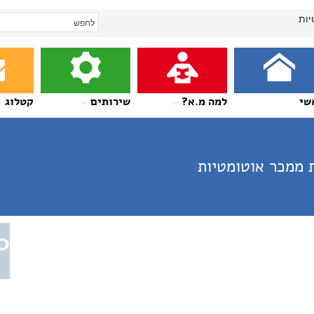
יות
שי
למה מ.א?
שירותים
קטלוג
 ממכר אוטומטיות
0
א