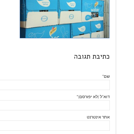
כתיבת תגובה
שם*
דוא"ל (לא יפורסם)*
אתר אינטרנט