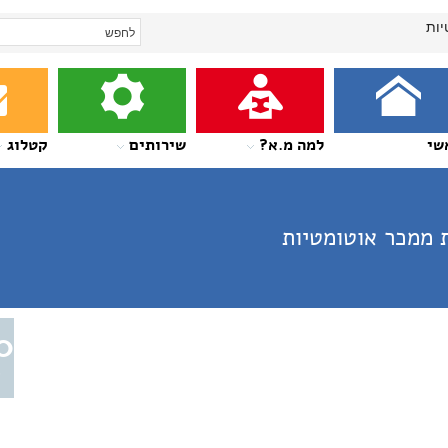
יות
שי
למה מ.א?
שירותים
קטלוג
 ממכר אוטומטיות
0
א