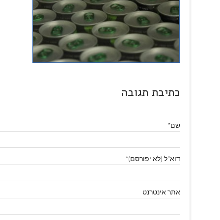
כתיבת תגובה
שם*
דוא"ל (לא יפורסם)*
אתר אינטרנט