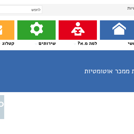
יות
שי
למה מ.א?
שירותים
קטלוג
 ממכר אוטומטיות
0
א