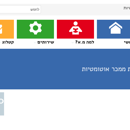
יות
שי
למה מ.א?
שירותים
קטלוג
 ממכר אוטומטיות
0
א