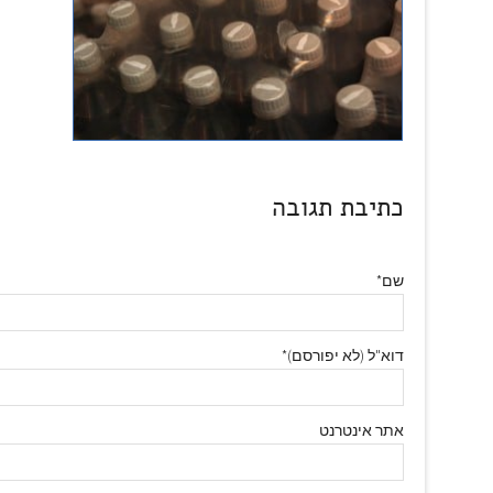
כתיבת תגובה
שם*
דוא"ל (לא יפורסם)*
אתר אינטרנט