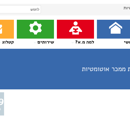
יות
שי
למה מ.א?
שירותים
קטלוג
 ממכר אוטומטיות
9
ס