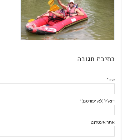
כתיבת תגובה
שם*
דוא"ל (לא יפורסם)*
אתר אינטרנט