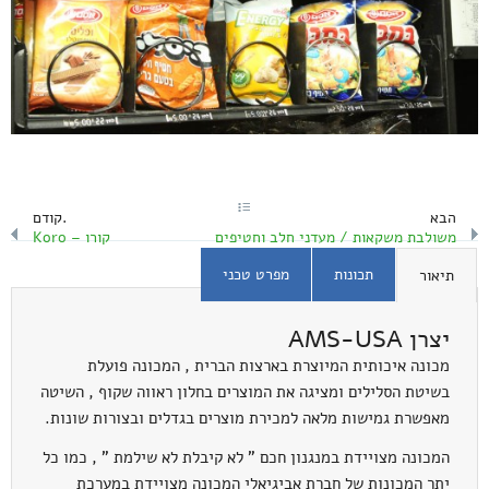
הבא
קודם.
משולבת משקאות / מעדני חלב וחטיפים
קורו – Koro
תכונות
מפרט טכני
תיאור
יצרן AMS-USA
מכונה איכותית המיוצרת בארצות הברית , המכונה פועלת
בשיטת הסלילים ומציגה את המוצרים בחלון ראווה שקוף , השיטה
מאפשרת גמישות מלאה למכירת מוצרים בגדלים ובצורות שונות.
המכונה מצויידת במנגנון חכם " לא קיבלת לא שילמת " , כמו כל
יתר המכונות של חברת אביגיאלי המכונה מצויידת במערכת