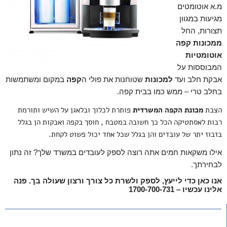
מ.א אוטומטים
מגיעות במגוון
תצורות, החל
ממכונות קפה
אוטומטיות
המבוססות על
אבקת חלב ועד
למכונות
שטוחנות את פולי ה
קפה
במקום ומשתמשות
בחלב טרי – ממש כמו בבית קפה.
הצבת
מכונת הקפה המשרדית
פותרת לכלוך ובלאגן על השיש ותורמת
רבות לאסתטיקה הכל כך חשובה במטבח , חוסך בקפה ואבקות הן בגלל
בזבוז יתר של עובדים והן בגלל שכל אחד יכול פשוט לקחת.
אילו משקאות חמים אתה רוצה לספק לעובדים במשרד שלך? זה נתון
לבחירתך.
אנו כאן כדי לייעץ, לספק ולשרת כל צורך ורצון שעולה בך. פנה
אלינו עכשיו – 1700-700-731