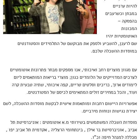
להיות ערניים
במבחן וכשרעבים
בהפסקה –
המכונות
האוטומטיות יהיו
שם לרענן, להשביע ולספק את מבוקשם של התלמידים והסטודנטים
במוסדות ההשכלה שלכם.
עם מגוון מוצרים רחב ואיכותי, אנו מספקים מבחר פתרונות אוטומטיים
לצרכים המדוייקים של הלומדים כגון; מוצרי בריאות המותאמים ליום
לימודים ארוך, כריכים וסלטים טריים, קפה איכותי, שתיה טבעית קרה
ועוד, והכל במחירים זולים המתאימים לכיסם של הסטודנטים.
אפשרויות היישום רחבות ומותאמות אישית לבקשת מוסדות ההשכלה, לשם
יצירת נגישות ונוחות מירביים.
מוסדות השכלה המשתמשים בשירותי מ.א אוטומטים : אוניברסיטת תל
אביב , אוניברסיטת בר אילן , בינתחומי הרצליה , אקדמית תל אביב יפו ,
מכללה למנהל חיפה וכ"ו.