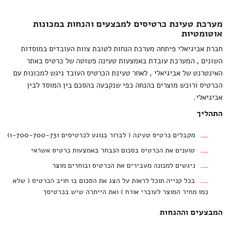
מערכת טעינת כרטיסים למבצעים והנחות במכונות
אוטומטיות
חברת אביגיאלי פיתחה מערכת הנחות לטובת צוות העובדים במוסדות
השונים , המערכת עובדת באמצעות טעינה פשוטה של כרטיס באתר
האינטרנט של אביגיאלי , לאחר טעינת הכרטיס העובד ניגש למכונות עם
הכרטיס ורוכש מוצרים בהנחה כפי שנקבעה בהסכם בין המוסד לבין
אביגיאלי.
התהליך
מקבלים כרטיס טעינה ( לברור בנוגע לכרטיסים 1-700-700-731)
טוענים את הכרטיס בסכום הנבחר
באמצעות כרטיס אשראי
ניגשים למכונה מעבירים את הכרטיס ובוחרים מוצר
בכל קנייה תוכל לראות על הצג את הסכום בו חויב הכרטיס ( שלא
כמו מחיר המוצר לעוברי אורח ) ואת הייתרה שיש בכרטיסך
המבצעים וההנחות