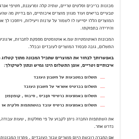
מכונות כריכים וסלטים טריים, שתיה קלה ומרעננת, חטיפי אנרג
טבעיים בריאים ועוד מגוון מוצרים איכותיים, הם בדיוק מה שהע
המוצרים הללו יסייעו לו לשמור על ערנות ויעילות, ויחסכו לך 
והירידה בתפוקתו.
המכונות האוטומטיות
שמ.א אוטומטים מספקת לחברות, ארגונים 
התשלום, גובה סבסוד המוצרים לעובדים ובכלל.
באפשרותך לבחור את המוצרים שתכיל המכונה מתוך קטלוג מ
איכותיים וטריים, אופן התשלום הינו גמיש ונתון לשיקולך:
תשלום במטבעות על חשבון העובד
תשלום בכרטיס אשראי על חשבון העובד
תשלום באמצעות כרטיסי תןביס , סיבוס , קופוןפון
תשלום באמצעות כרטיס עובד בהשתתפות חלקית או 
את השתתפות החברה ניתן לקבוע על פי מחלקות , שעות עבודה, 
נדרש אחר.
אם החברה רוכשת היום מוצרים עבור העובדים , פתרון המכונות 